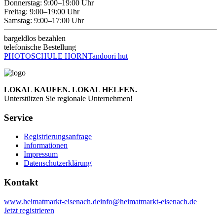
Donnerstag: 9:00–19:00 Uhr
Freitag: 9:00–19:00 Uhr
Samstag: 9:00–17:00 Uhr
bargeldlos bezahlen
telefonische Bestellung
PHOTOSCHULE HORN
Tandoori hut
LOKAL KAUFEN. LOKAL HELFEN.
Unterstützen Sie regionale Unternehmen!
Service
Registrierungsanfrage
Informationen
Impressum
Datenschutzerklärung
Kontakt
www.heimatmarkt-eisenach.de
info@heimatmarkt-eisenach.de
Jetzt registrieren