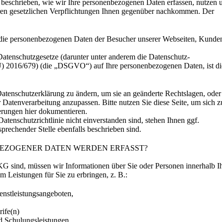
d beschrieben, wie wir Ihre personenbezogenen Daten erfassen, nutzen 
eren gesetzlichen Verpflichtungen Ihnen gegenüber nachkommen. Der
ür die personenbezogenen Daten der Besucher unserer Webseiten, Kunde
atenschutzgesetze (darunter unter anderem die Datenschutz-
 2016/679) (die „DSGVO“) auf Ihre personenbezogenen Daten, ist di
Datenschutzerklärung zu ändern, um sie an geänderte Rechtslagen, oder
Datenverarbeitung anzupassen. Bitte nutzen Sie diese Seite, um sich z
erungen hier dokumentieren.
atenschutzrichtlinie nicht einverstanden sind, stehen Ihnen ggf.
sprechender Stelle ebenfalls beschrieben sind.
EZOGENER DATEN WERDEN ERFASST?
KG sind, müssen wir Informationen über Sie oder Personen innerhalb Ih
m Leistungen für Sie zu erbringen, z. B.:
ienstleistungsangeboten,
rife(n)
d Schulungsleistungen