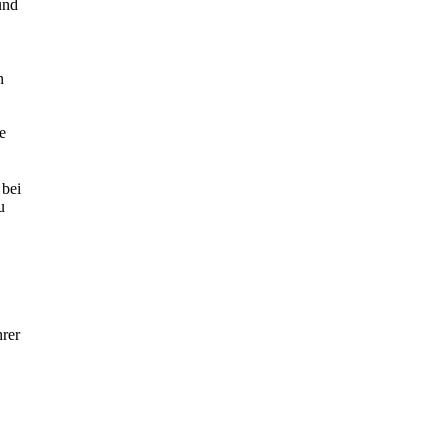
und
n
e
 bei
u
rer