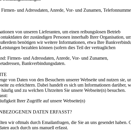
d: Firmen- und Adressdaten, Anrede, Vor- und Zunamen, Telefonnumme
ationen von unseren Lieferanten, um einen reibungslosen Betrieb
Kontaktdaten der zuständigen Personen innerhalb Ihrer Organisation, um
ßerdem benötigen wir weitere Informationen, etwa Ihre Bankverbind
Leistungen bezahlen können (sofern dies Teil der vertraglichen
 sind: Firmen- und Adressdaten, Anrede, Vor- und Zunamen,
etadressen, Bankverbindungsdaten.
ITE
Menge von Daten von den Besuchern unserer Webseite und nutzen sie, u
ite zu erleichtern. Dabei handelt es sich um Informationen darüber, w
 häufig und zu welchen Uhrzeiten Sie unsere Webseite(n) besuchen.
sst:
figkeit Ihrer Zugriffe auf unsere Webseite(n)
NBEZOGENEN DATEN ERFASST?
ten wir oftmals durch Emailanfragen, die Sie an uns gesendet haben. O
en auch durch uns manuell erfasst.