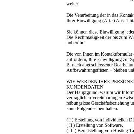
weiter.
Die Verarbeitung der in das Kontak
Ihrer Einwilligung (Art. 6 Abs. 1 l
Sie können diese Einwilligung jeder
Die Rechtmäßigkeit der bis zum Wi
unberührt.
Die von Ihnen im Kontaktformular e
auffordern, Ihre Einwilligung zur S
B. nach abgeschlossener Bearbeitu
Aufbewahrungsfristen – bleiben unb
WIE WERDEN IHRE PERSON
KUNDENDATEN
Der Hauptgrund, warum wir Informat
vertraglichen Vereinbarungen zwi
reibungslose Geschäftsbeziehung un
kann Folgendes beinhalten:
( I ) Erstellung von individuellen D
( II ) Erstellung von Software,
( III ) Bereitstellung von Hosting Ta