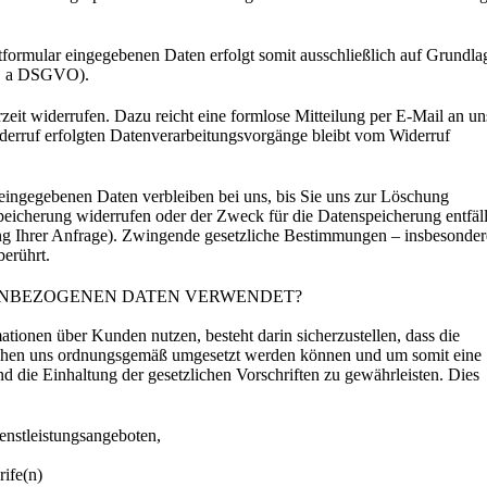
tformular eingegebenen Daten erfolgt somit ausschließlich auf Grundla
it. a DSGVO).
zeit widerrufen. Dazu reicht eine formlose Mitteilung per E-Mail an un
derruf erfolgten Datenverarbeitungsvorgänge bleibt vom Widerruf
ingegebenen Daten verbleiben bei uns, bis Sie uns zur Löschung
peicherung widerrufen oder der Zweck für die Datenspeicherung entfällt
ng Ihrer Anfrage). Zwingende gesetzliche Bestimmungen – insbesonder
erührt.
ENBEZOGENEN DATEN VERWENDET?
ionen über Kunden nutzen, besteht darin sicherzustellen, dass die
schen uns ordnungsgemäß umgesetzt werden können und um somit eine
d die Einhaltung der gesetzlichen Vorschriften zu gewährleisten. Dies
ienstleistungsangeboten,
rife(n)