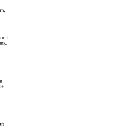
rn,
 mit
ung,
m
ie
ft