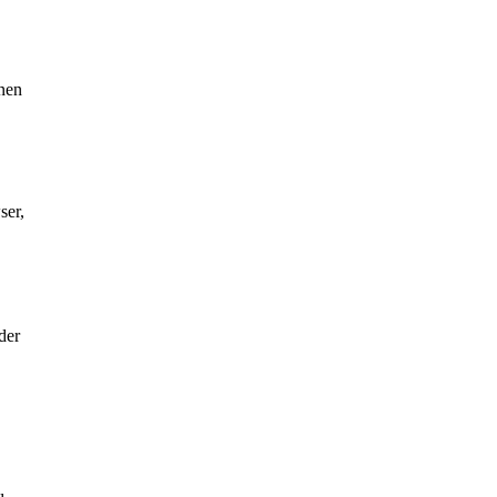
nen
ser,
der