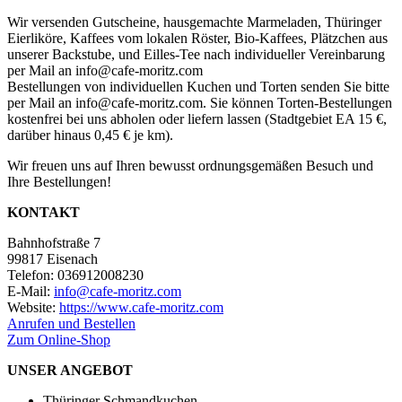
Wir versenden Gutscheine, hausgemachte Marmeladen, Thüringer
Eierliköre, Kaffees vom lokalen Röster, Bio-Kaffees, Plätzchen aus
unserer Backstube, und Eilles-Tee nach individueller Vereinbarung
per Mail an info@cafe-moritz.com
Bestellungen von individuellen Kuchen und Torten senden Sie bitte
per Mail an info@cafe-moritz.com. Sie können Torten-Bestellungen
kostenfrei bei uns abholen oder liefern lassen (Stadtgebiet EA 15 €,
darüber hinaus 0,45 € je km).
Wir freuen uns auf Ihren bewusst ordnungsgemäßen Besuch und
Ihre Bestellungen!
KONTAKT
Bahnhofstraße 7
99817 Eisenach
Telefon: 036912008230
E-Mail:
info@cafe-moritz.com
Website:
https://www.cafe-moritz.com
Anrufen und Bestellen
Zum Online-Shop
UNSER ANGEBOT
Thüringer Schmandkuchen