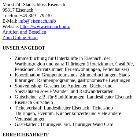
Markt 24 -Stadtschloss Eisenach
99817 Eisenach
Telefon: +49 3691 79230
E-Mail:
info@eisenach.info
Website:
https://www.eisenach.info
Anrufen und Bestellen
Zum Online-Shop
UNSER ANGEBOT
Zimmerbuchung für Unterkünfte in Eisenach, der
Wartburgregion und ganz Thüringen (Hotelzimmer, Gasthöfe,
Pensionen, Privatzimmer, Ferienwohnungen, Ferienhäuser)
Koordination Gruppentourismus: Zimmer­buchungen, Stadt­
führungen, Rahmen­programme, gastronomische Leistungen
Souvenirshop: Geschenke, Andenken, Bücher und
Spezialitäten sowie Wander- und Radwanderkarten
Gutscheine: z.B. für Stadtführungen, Landestheater Eisenach,
Eisenach Gutschein
Ticketverkauf: Landestheater Eisenach, Ticketshop
Thüringen, Eventim, Kirchenkonzerte und viele andere
Veranstaltungen
Gästekarten: ThüringenCard, Thüringer Wald Card
ERREICHBARKEIT